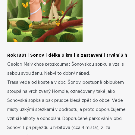
Rok 1891 | Šonov | délka 9 km | 8 zastavení | trvání 3 h
Geolog Malý chce prozkoumat Šonovskou sopku a vzal s
sebou svou ženu. Nebyl to dobrý nápad.
Trasa vede od kostela v obci Šonov, postupně obloukem
stoupá na vrch zvaný Homole, označovaný také jako
Šonovská sopka a pak prudce klesá zpět do obce. Vede
místy úzkými stezkami v podrostu, a proto doporučujeme
vzít si kalhoty a odhodlání. Doporučené parkování v obci
Šonov: 1. při příjezdu u hřbitova (cca 4 místa), 2. za