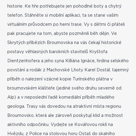
historie. Ke hře potřebujete jen pohodlné boty a chytrý
telefon. Stáhněte si mobilní aplikaci, ta se stane vaším
virtuálním průvodcem po herní trase. Vy s dětmi či přáteli
pak pracujete na tom, abyste pozměnili běh dějin. Ve
Skrytých příbězích Broumovska na vás čekají historické
postavy věhlasných barokních stavitelů Kryštofa
Dientzenhofera a jeho syna Killiána Ignáce, hrdina selského
povstání a rodák z Machovské Lhoty Karel Dostál, tajemný
příběh o nalezení vzácné kopie Turínského plátna v
broumovském klášteře (jediné svého druhu severně od
Alp) a v neposlední řadě komediální příběh mladého
geologa. Trasy vás dovedou na atraktivní místa regionu
Broumovsko, která ale zároveň poskytují klid a možnost
aktivního odpočinku. Vydejte se Kovářovou roklí na
Hvězdu, z Police na stolovou horu Ostaš do skalního