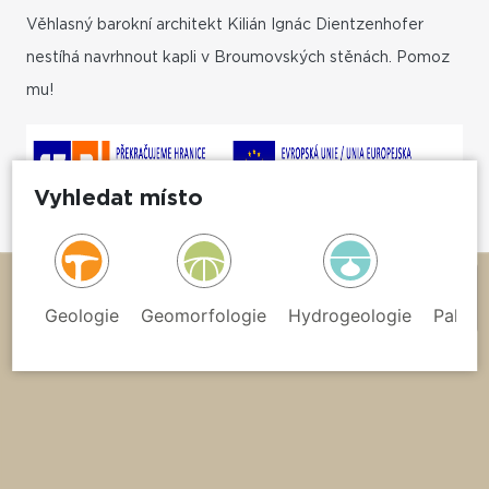
Věhlasný barokní architekt Kilián Ignác Dientzenhofer
nestíhá navrhnout kapli v Broumovských stěnách. Pomoz
mu!
Vyhledat místo
+
−
Geologie
Geomorfologie
Hydrogeologie
Paleon