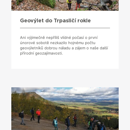
Geovýlet do Trpasličí rokle
Ani výjimečně nepříliš vlídné počasí o první
únorové sobotě nezkazilo hojnému počtu
geovýletníků dobrou náladu a zájem o naše další
přírodní geozajímavosti.