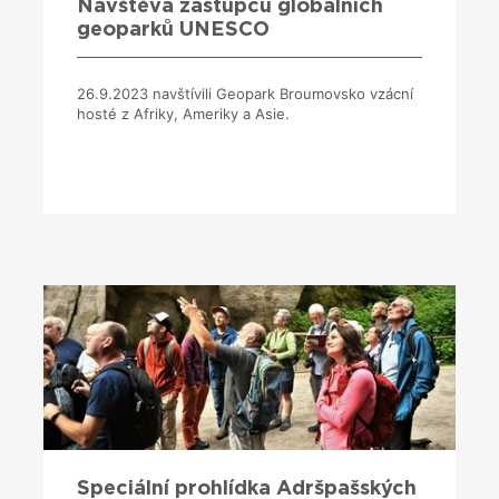
Návštěva zástupců globálních
geoparků UNESCO
26.9.2023 navštívili Geopark Broumovsko vzácní
hosté z Afriky, Ameriky a Asie.
Speciální prohlídka Adršpašských