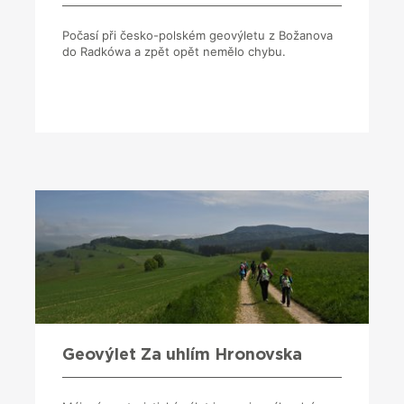
Počasí při česko-polském geovýletu z Božanova
do Radkówa a zpět opět nemělo chybu.
Geovýlet Za uhlím Hronovska