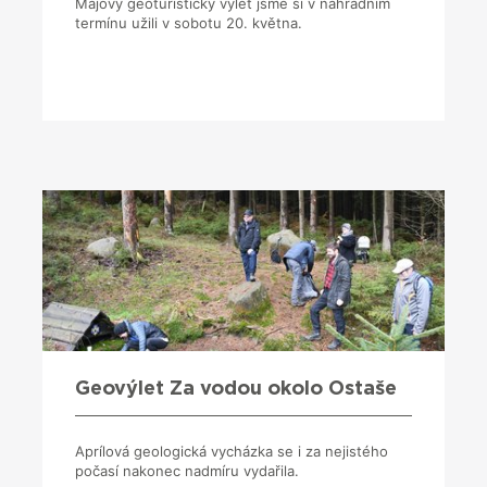
Májový geoturistický výlet jsme si v náhradním
termínu užili v sobotu 20. května.
Geovýlet Za vodou okolo Ostaše
Aprílová geologická vycházka se i za nejistého
počasí nakonec nadmíru vydařila.