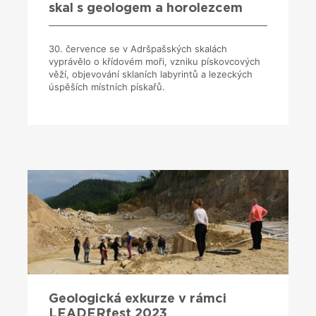
skal s geologem a horolezcem
30. července se v Adršpašských skalách
vyprávělo o křídovém moři, vzniku pískovcových
věží, objevování sklaních labyrintů a lezeckých
úspěších místních pískařů.
Geologická exkurze v rámci
LEADERfest 2023