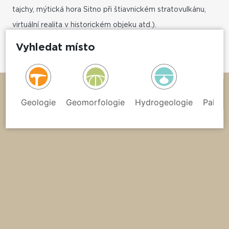
tajchy, mýtická hora Sitno při štiavnickém stratovulkánu,
virtuální realita v historickém objeku atd.).
Vyhledat místo
Text: Martina Pásková a Stanislav Stařík
+
−
Geologie
Geomorfologie
Hydrogeologie
Paleon