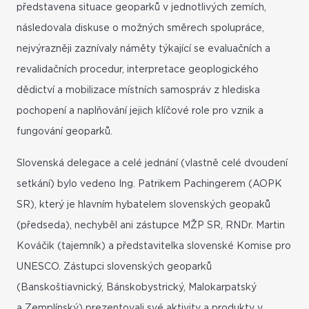
představena situace geoparků v jednotlivých zemích,
následovala diskuse o možných směrech spolupráce,
nejvýrazněji zaznívaly náměty týkající se evaluačních a
revalidačních procedur, interpretace geoplogického
dědictví a mobilizace místních samospráv z hlediska
pochopení a naplňování jejich klíčové role pro vznik a
fungování geoparků.
Slovenská delegace a celé jednání (vlastně celé dvoudení
setkání) bylo vedeno Ing. Patrikem Pachingerem (AOPK
SR), který je hlavním hybatelem slovenských geopaků
(předseda), nechyběl ani zástupce MŽP SR, RNDr. Martin
Kováčik (tajemník) a představitelka slovenské Komise pro
UNESCO. Zástupci slovenských geoparků
(Banskoštiavnický, Bánskobystrický, Malokarpatský
a Zemplínský) prezentovali své aktivity a produkty v