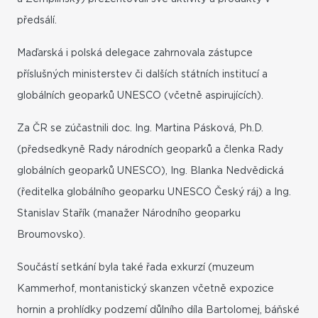
předsálí.
Maďarská i polská delegace zahrnovala zástupce
příslušných ministerstev či dalších státních institucí a
globálních geoparků UNESCO (včetně aspirujících).
Za ČR se zúčastnili doc. Ing. Martina Pásková, Ph.D.
(předsedkyně Rady národních geoparků a členka Rady
globálních geoparků UNESCO), Ing. Blanka Nedvědická
(ředitelka globálního geoparku UNESCO Český ráj) a Ing.
Stanislav Stařík (manažer Národního geoparku
Broumovsko).
Součástí setkání byla také řada exkurzí (muzeum
Kammerhof, montanistický skanzen včetně expozice
hornin a prohlídky podzemí důlního díla Bartolomej, báňské