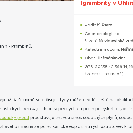
Ignimbrity v Uhlí
í
Podloží:
Perm
Geomorfologické
řazení:
Meziměstská vrc
in - ignimbritů.
Katastrální území:
Heřmá
Obec:
Heřmánkovice
GPS: 50°38'45.399"N, 16
(
zobrazit na mapě
)
ichž další, mírně se odlišující typy můžete vidět ještě na lokalitác
oklastických, vznikajících při sopečných erupcích peléjského typ
lastický proud
představuje žhavou směs sopečných plynů, sopečn
havého mračna se po vulkanické explozi řítí rychlostí stovek kilome