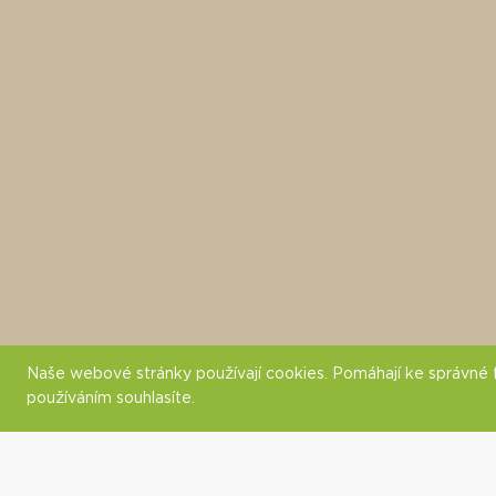
Naše webové stránky používají cookies. Pomáhají ke správné fu
používáním souhlasíte.