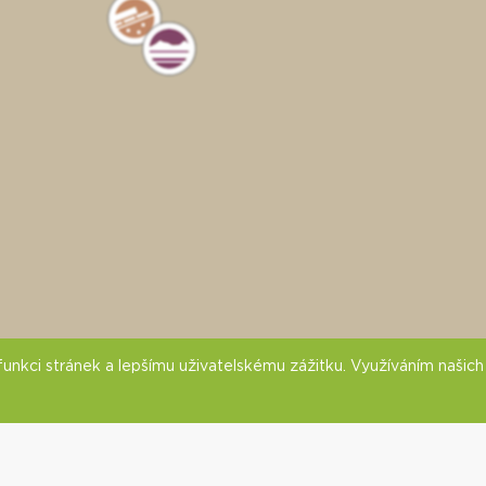
nkci stránek a lepšímu uživatelskému zážitku. Využíváním našich s