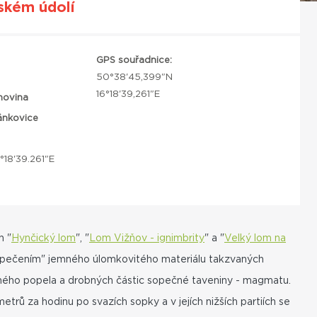
řském údolí
GPS souřadnice:
50°38'45,399"N
16°18'39,261"E
hovina
nkovice
°18'39.261"E
h "
Hynčický lom
", "
Lom Vižňov - ignimbrity
" a "
Velký lom na
u "spečením" jemného úlomkovitého materiálu takzvaných
ého popela a drobných částic sopečné taveniny - magmatu.
trů za hodinu po svazích sopky a v jejích nižších partiích se