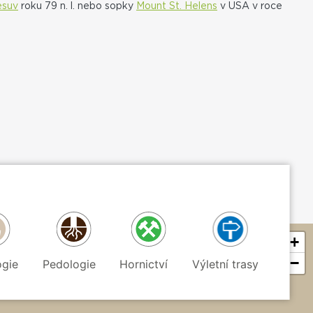
esuv
roku 79 n. l. nebo sopky
Mount St. Helens
v USA v roce
+
−
ogie
Pedologie
Hornictví
Výletní trasy