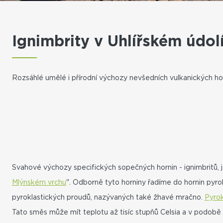
Ignimbrity v Uhlířském údol
Rozsáhlé umělé i přírodní výchozy nevšedních vulkanických horn
Svahové výchozy specifických sopečných hornin - ignimbritů, jej
Mlýnském vrchu
". Odborně tyto horniny řadíme do hornin pyr
pyroklastických proudů, nazývaných také žhavé mračno.
Pyrok
Tato směs může mít teplotu až tisíc stupňů Celsia a v podobě ž