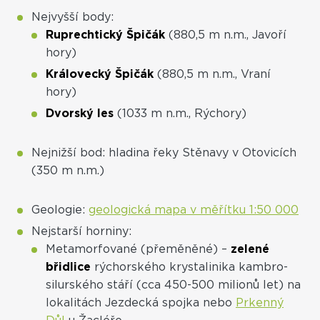
Nejvyšší body:
Ruprechtický Špičák
(880,5 m n.m., Javoří
hory)
Královecký Špičák
(880,5 m n.m., Vraní
hory)
Dvorský les
(1033 m n.m., Rýchory)
Nejnižší bod: hladina řeky Stěnavy v Otovicích
(350 m n.m.)
Geologie:
geologická mapa v měřítku 1:50 000
Nejstarší horniny:
Metamorfované (přeměněné) –
zelené
břidlice
rýchorského krystalinika kambro-
silurského stáří (cca 450-500 milionů let) na
lokalitách Jezdecká spojka nebo
Prkenný