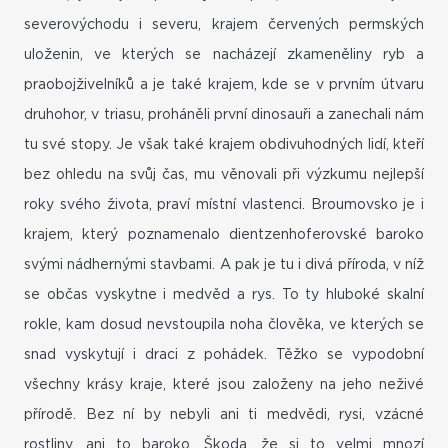
severovýchodu i severu, krajem červených permských
uloženin, ve kterých se nacházejí zkameněliny ryb a
praobojživelníků a je také krajem, kde se v prvním útvaru
druhohor, v triasu, proháněli první dinosauři a zanechali nám
tu své stopy. Je však také krajem obdivuhodných lidí, kteří
bez ohledu na svůj čas, mu věnovali při výzkumu nejlepší
roky svého života, praví místní vlastenci. Broumovsko je i
krajem, který poznamenalo dientzenhoferovské baroko
svými nádhernými stavbami. A pak je tu i divá příroda, v níž
se občas vyskytne i medvěd a rys. To ty hluboké skalní
rokle, kam dosud nevstoupila noha člověka, ve kterých se
snad vyskytují i draci z pohádek. Těžko se vypodobní
všechny krásy kraje, které jsou založeny na jeho neživé
přírodě. Bez ní by nebyli ani ti medvědi, rysi, vzácné
rostliny, ani to baroko. Škoda, že si to velmi mnozí