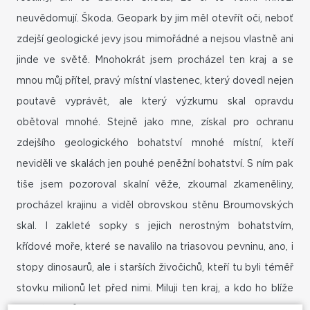
neuvědomují. Škoda. Geopark by jim měl otevřít oči, neboť
zdejší geologické jevy jsou mimořádné a nejsou vlastně ani
jinde ve světě. Mnohokrát jsem procházel ten kraj a se
mnou můj přítel, pravý místní vlastenec, který dovedl nejen
poutavě vyprávět, ale který výzkumu skal opravdu
obětoval mnohé. Stejně jako mne, získal pro ochranu
zdejšího geologického bohatství mnohé místní, kteří
neviděli ve skalách jen pouhé peněžní bohatství. S ním pak
tiše jsem pozoroval skalní věže, zkoumal zkameněliny,
procházel krajinu a viděl obrovskou stěnu Broumovských
skal. I zakleté sopky s jejich nerostným bohatstvím,
křídové moře, které se navalilo na triasovou pevninu, ano, i
stopy dinosaurů, ale i starších živočichů, kteří tu byli téměř
stovku milionů let před nimi. Miluji ten kraj, a kdo ho blíže
pozná, nemůže mluvit jinak!
(Doc.