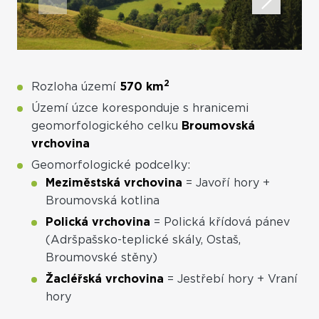
2
Rozloha území
570 km
Území úzce koresponduje s hranicemi
geomorfologického celku
Broumovská
vrchovina
Geomorfologické podcelky:
Meziměstská vrchovina
= Javoří hory +
Broumovská kotlina
Polická vrchovina
= Polická křídová pánev
(Adršpašsko-teplické skály, Ostaš,
Broumovské stěny)
Žacléřská vrchovina
= Jestřebí hory + Vraní
hory